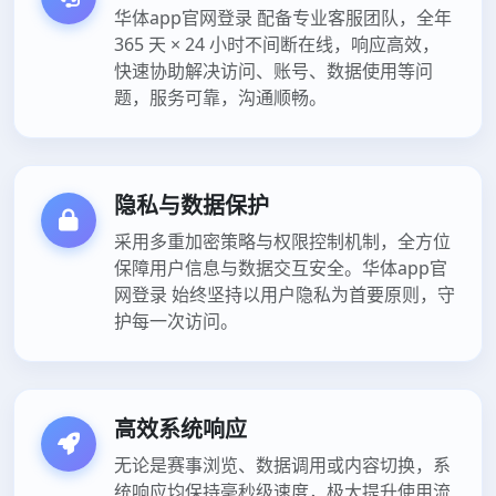
华体app官网登录 配备专业客服团队，全年
365 天 × 24 小时不间断在线，响应高效，
快速协助解决访问、账号、数据使用等问
题，服务可靠，沟通顺畅。
隐私与数据保护
采用多重加密策略与权限控制机制，全方位
保障用户信息与数据交互安全。华体app官
网登录 始终坚持以用户隐私为首要原则，守
护每一次访问。
高效系统响应
无论是赛事浏览、数据调用或内容切换，系
统响应均保持毫秒级速度，极大提升使用流