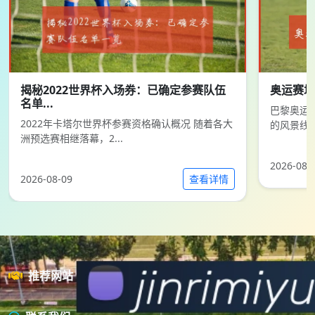
揭秘2022世界杯入场券：已确定参赛队伍
奥运赛场
名单...
巴黎奥运
2022年卡塔尔世界杯参赛资格确认概况 随着各大
的风景线悄
洲预选赛相继落幕，2...
2026-08-
2026-08-09
查看详情
推荐网站