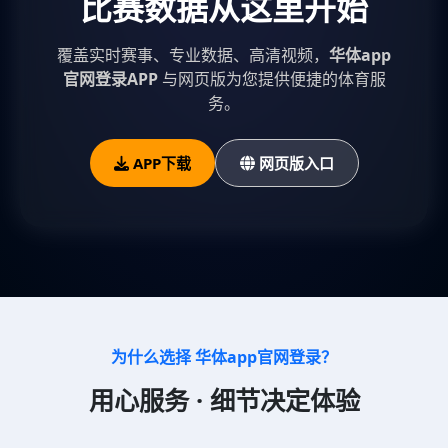
比赛数据从这里开始
覆盖实时赛事、专业数据、高清视频，
华体app
官网登录APP
与网页版为您提供便捷的体育服
务。
APP下载
网页版入口
为什么选择 华体app官网登录？
用心服务 · 细节决定体验