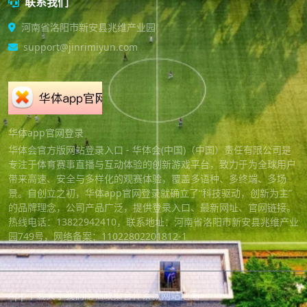
联系我们
河南省洛阳市新安县兆维产业园
support@jinrimiyun.com
华体app官网登录
华体会官方版网站登录入口 - 华体会(中国)（中国）责任有限公司是
专注于体育赛事直播与互动体验的创新游戏平台，致力于为全球用户
带来高速、安全与多样化的观赛体验，覆盖多语种、多终端、多场
景。自创立之初，华体app官网登录就确立了“科技驱动，创新为主”
的品牌理念，公司产品广泛，提供登录入口、最新网址、官网链接。
热线电话：13822942410，联系地址：河南省洛阳市新安县兆维产业
园749号，网络备案：11022802201812-1
App下载
关于我们
隐私政策
合作条款
网站地图